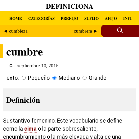
DEFINICIONA
HOME
CATEGORÍAS
PREFIJO
SUFIJO
AFIJO
INFIJO
◄ cumbleza
cumbrera ►
cumbre
C
- septiembre 10, 2015
Texto:
Pequeño
Mediano
Grande
Definición
Sustantivo femenino. Este vocabulario se define
como la
cima
o la parte sobresaliente,
encumbramiento o la más elevada y alta de una