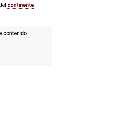
 del
continente
e contenido
a