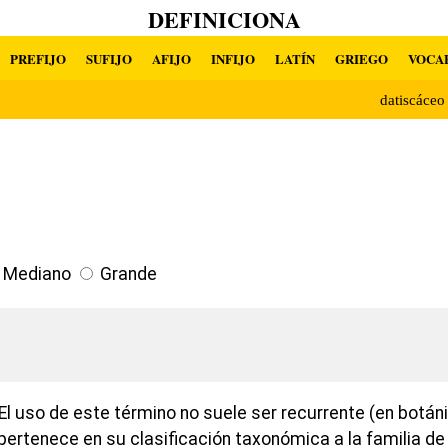
DEFINICIONA
PREFIJO
SUFIJO
AFIJO
INFIJO
LATÍN
GRIEGO
VOCA
datiscáce
Mediano
Grande
l uso de este término no suele ser recurrente (en botáni
ertenece en su clasificación taxonómica a la familia de 