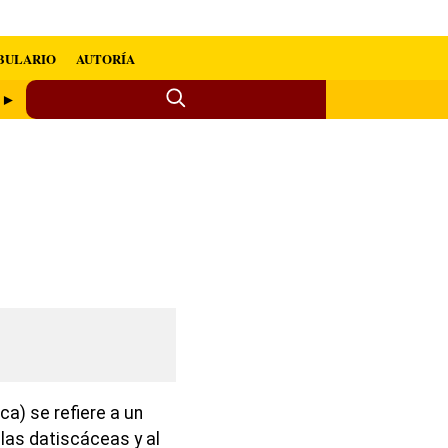
BULARIO
AUTORÍA
o ►
ca) se refiere a un
las datiscáceas y al