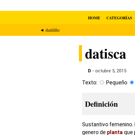
HOME
CATEGORÍAS
◄ datilillo
datisca
D
- octubre 5, 2015
Texto:
Pequeño
Definición
Sustantivo femenino. E
genero de
planta
que p