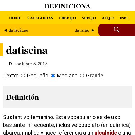
DEFINICIONA
HOME
CATEGORÍAS
PREFIJO
SUFIJO
AFIJO
INFIJO
◄ datiscáceo
datismo ►
datiscina
D
- octubre 5, 2015
Texto:
Pequeño
Mediano
Grande
Definición
Sustantivo femenino. Este vocabulario es de uso
bastante infrecuente, inclusive obsoleto (en química)
abarca, implica y hace referencia a un
alcaloide
o una