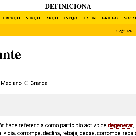
DEFINICIONA
PREFIJO
SUFIJO
AFIJO
INFIJO
LATÍN
GRIEGO
VOCA
degenera
ante
Mediano
Grande
ión hace referencia como participio activo de
degenerar
,
 vicia, corrompe, declina, rebaja, decae, corrompe, rebaja