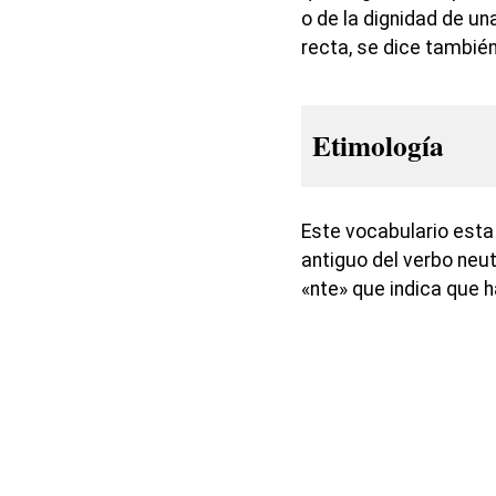
o de la dignidad de u
recta, se dice tambié
Etimología
Este vocabulario est
antiguo del verbo neut
«nte» que indica que h