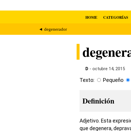
HOME
CATEGORÍAS
◄ degenerador
degener
D
- octubre 14, 2015
Texto:
Pequeño
Definición
Adjetivo. Esta expres
que degenera, deprava,