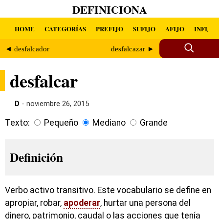
DEFINICIONA
HOME
CATEGORÍAS
PREFIJO
SUFIJO
AFIJO
INFIJO
◄ desfalcador
desfalcazar ►
desfalcar
D
- noviembre 26, 2015
Texto:
Pequeño
Mediano
Grande
Definición
Verbo activo transitivo. Este vocabulario se define en
apropiar, robar,
apoderar
, hurtar una persona del
dinero, patrimonio, caudal o las acciones que tenía