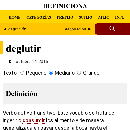
DEFINICIONA
HOME
CATEGORÍAS
PREFIJO
SUFIJO
AFIJO
INFIJO
◄ deglución
degollación ►
deglutir
D
- octubre 14, 2015
Texto:
Pequeño
Mediano
Grande
Definición
Verbo activo transitivo. Este vocablo se trata de
ingerir o
consumir
los alimento y de manera
generalizada en pasar desde la boca hasta el