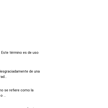
 Este término es de uso
 desgraciadamente de una
d...
no se refiere como la
 ...