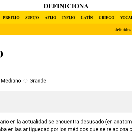
DEFINICIONA
PREFIJO
SUFIJO
AFIJO
INFIJO
LATÍN
GRIEGO
VOCA
deltoide
o
Mediano
Grande
lario en la actualidad se encuentra desusado (en anatomí
ba en las antiguedad por los médicos que se relaciona 