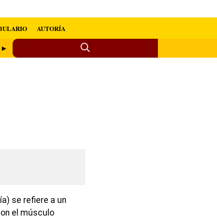
BULARIO
AUTORÍA
s ►
a) se refiere a un
con el músculo