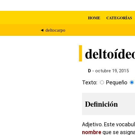
HOME
CATEGORÍAS
◄ deltocarpo
deltoíde
D
- octubre 19, 2015
Texto:
Pequeño
Definición
Adjetivo. Este vocabu
nombre
que se asigna