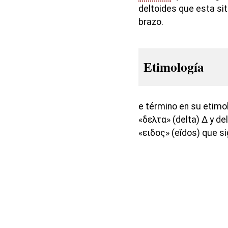
deltoides que esta si
brazo.
Etimología
e término en su etimo
«δελτα» (delta) Δ y de
«ειδος» (eĭdos) que si