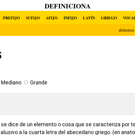
DEFINICIONA
PREFIJO
SUFIJO
AFIJO
INFIJO
LATÍN
GRIEGO
VOCA
deltoto
s
Mediano
Grande
 se dice de un elemento o cosa que se caracteriza por te
lusivo a la cuarta letra del abecedario griego. (en anato