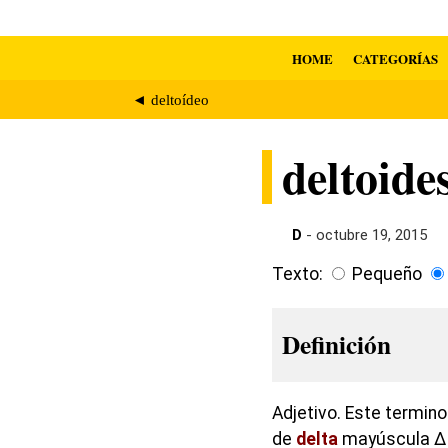
HOME
CATEGORÍAS
◄ deltoídeo
deltoide
D
- octubre 19, 2015
Texto:
Pequeño
Definición
Adjetivo. Este termino
de
delta
mayúscula Δ a