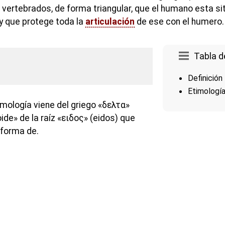
 vertebrados, de forma triangular, que el humano esta s
 y que protege toda la
articulación
de ese con el humero.
Tabla d
Definición
Etimologí
imología viene del griego «δελτα»
«oide» de la raíz «ειδος» (eidos) que
 forma de.