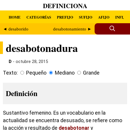
DEFINICIONA
HOME
CATEGORÍAS
PREFIJO
SUFIJO
AFIJO
INFIJO
◄ desaborido
desabotonamiento ►
desabotonadura
D
- octubre 28, 2015
Texto:
Pequeño
Mediano
Grande
Definición
Sustantivo femenino. Es un vocabulario en la
actualidad se encuentra desusado, se refiere como
la acción y resultado de
desabotonar
y