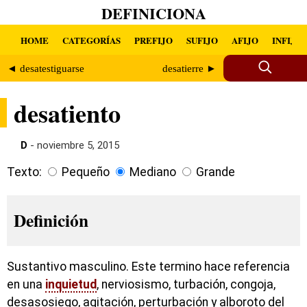
DEFINICIONA
HOME
CATEGORÍAS
PREFIJO
SUFIJO
AFIJO
INFIJO
◄ desatestiguarse
desatierre ►
desatiento
D
- noviembre 5, 2015
Texto:
Pequeño
Mediano
Grande
Definición
Sustantivo masculino. Este termino hace referencia
en una
inquietud
, nerviosismo, turbación, congoja,
desasosiego, agitación, perturbación y alboroto del