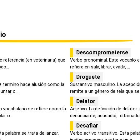
io
Descomprometerse
e referencia (en veterinaria) que
Verbo pronominal. Este vocablo e
co...
refiere en salir, librar, evadir, ...
Droguete
e termino hace alusión como la
Sustantivo masculino. La acepció
untar o...
remite a un género de tela que se e
Delator
n vocabulario se refiere como la
Adjetivo. La definición de delator
ar o...
denunciante, acusador, difamado.
Desafiar
ta palabra se trata de lanzar,
Verbo activo transitivo. Esta pala
..
incitar, provocar o retar a un s...