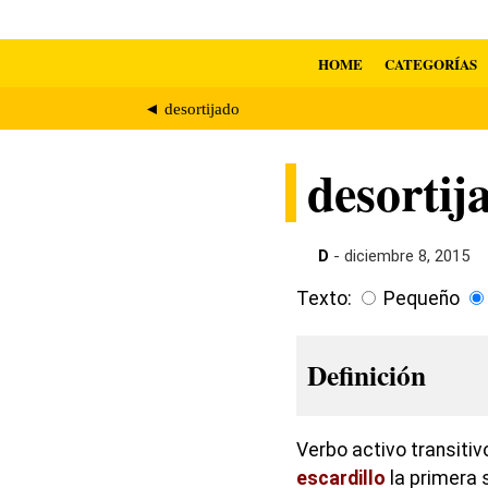
HOME
CATEGORÍAS
◄ desortijado
desortij
D
- diciembre 8, 2015
Texto:
Pequeño
Definición
Verbo activo transitiv
escardillo
la primera 