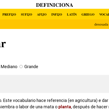
DEFINICIONA
PREFIJO
SUFIJO
AFIJO
INFIJO
LATÍN
GRIEGO
VOCA
desosad
ar
Mediano
Grande
o. Este vocabulario hace referencia (en agricultura) e dar 
siembra o labor de una mata o
planta
, después de hacer 