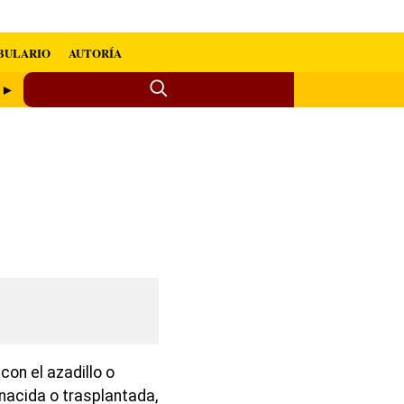
BULARIO
AUTORÍA
a ►
con el azadillo o
nacida o trasplantada,