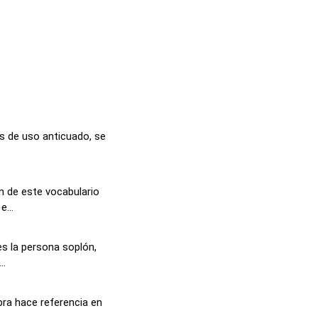
s de uso anticuado, se
n de este vocabulario
...
 es la persona soplón,
..
bra hace referencia en