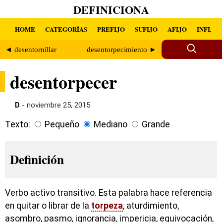
DEFINICIONA
HOME
CATEGORÍAS
PREFIJO
SUFIJO
AFIJO
INFIJO
◄ desentornillar
desentorpecimiento ►
desentorpecer
D
- noviembre 25, 2015
Texto:
Pequeño
Mediano
Grande
Definición
Verbo activo transitivo. Esta palabra hace referencia
en quitar o librar de la
torpeza
, aturdimiento,
asombro, pasmo, ignorancia, impericia, equivocación,