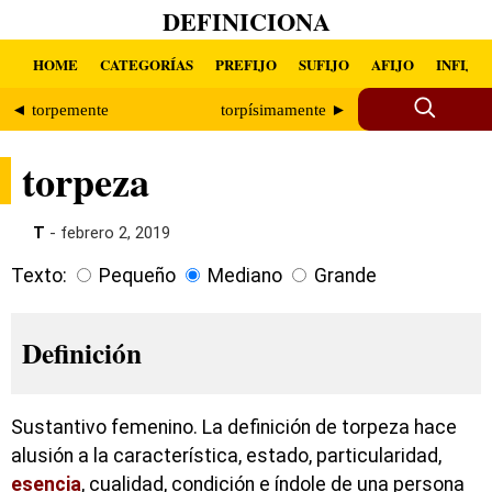
DEFINICIONA
HOME
CATEGORÍAS
PREFIJO
SUFIJO
AFIJO
INFIJO
◄ torpemente
torpísimamente ►
torpeza
T
- febrero 2, 2019
Texto:
Pequeño
Mediano
Grande
Definición
Sustantivo femenino. La definición de torpeza hace
alusión a la característica, estado, particularidad,
esencia
, cualidad, condición e índole de una persona