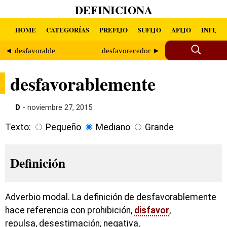
DEFINICIONA
HOME
CATEGORÍAS
PREFIJO
SUFIJO
AFIJO
INFIJO
◄ desfavorable
desfavorecedor ►
desfavorablemente
D
- noviembre 27, 2015
Texto:
Pequeño
Mediano
Grande
Definición
Adverbio modal. La definición de desfavorablemente
hace referencia con prohibición,
disfavor
,
repulsa, desestimación, negativa,