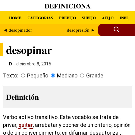
DEFINICIONA
HOME
CATEGORÍAS
PREFIJO
SUFIJO
AFIJO
INFIJO
◄ desopinador
desopresión ►
desopinar
D
- diciembre 8, 2015
Texto:
Pequeño
Mediano
Grande
Definición
Verbo activo transitivo. Este vocablo se trata de
privar,
quitar
, arrebatar y oponer de un criterio, opinión
o de un convencimiento, en difamar, desautorizar,