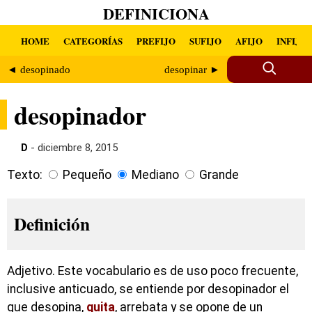
DEFINICIONA
HOME
CATEGORÍAS
PREFIJO
SUFIJO
AFIJO
INFIJO
◄ desopinado
desopinar ►
desopinador
D
- diciembre 8, 2015
Texto:
Pequeño
Mediano
Grande
Definición
Adjetivo. Este vocabulario es de uso poco frecuente,
inclusive anticuado, se entiende por desopinador el
que desopina,
quita
, arrebata y se opone de un