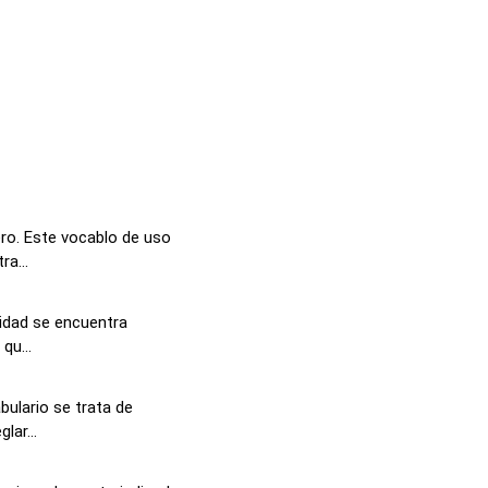
o. Este vocablo de uso
a...
lidad se encuentra
qu...
bulario se trata de
lar...