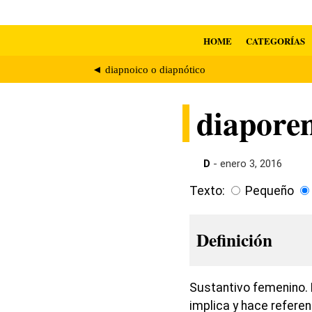
HOME
CATEGORÍAS
◄ diapnoico o diapnótico
diapore
D
- enero 3, 2016
Texto:
Pequeño
Definición
Sustantivo femenino. 
implica y hace refer