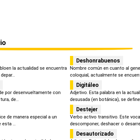
io
Deshonrabuenos
bloen la actualidad se encuentra
Nombre común en cuanto al gener
depar...
coloquial, actualmente se encuentr
Digitáleo
nde por desenvueltamente con
Adjetivo. Esta palabra en la actua
ura, de...
desusada (en botánica), se define 
Destejer
dice de manera especial a un
Verbo activo transitivo. Este voca
 esta ...
descomponer, deshacer o desarreg
Desautorizado