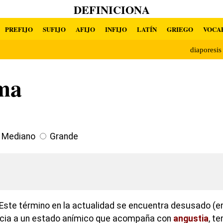
DEFINICIONA
PREFIJO
SUFIJO
AFIJO
INFIJO
LATÍN
GRIEGO
VOCA
diaporesi
ma
Mediano
Grande
Este término en la actualidad se encuentra desusado (e
encia a un estado anímico que acompaña con
angustia
, t