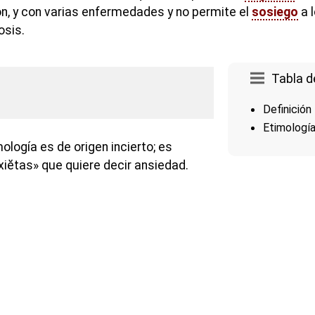
n, y con varias enfermedades y no permite el
sosiego
a l
osis.
Tabla d
Definición
Etimologí
ología es de origen incierto; es
nxiĕtas» que quiere decir ansiedad.