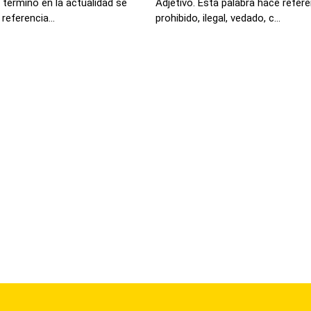
 término en la actualidad se
Adjetivo. Esta palabra hace refere
eferencia...
prohibido, ilegal, vedado, c...