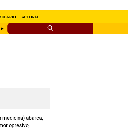
BULARIO
AUTORÍA
s ►
n medicina) abarca,
emor opresivo,