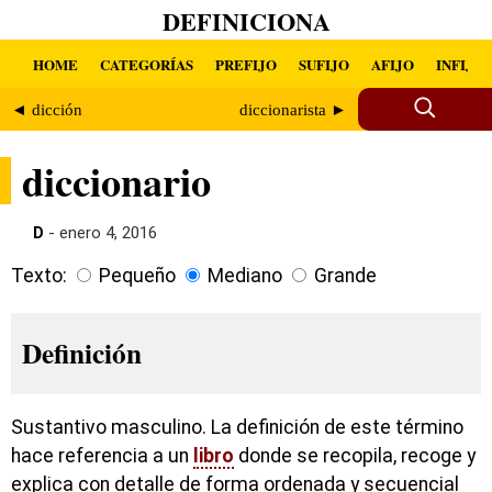
DEFINICIONA
HOME
CATEGORÍAS
PREFIJO
SUFIJO
AFIJO
INFIJO
◄ dicción
diccionarista ►
diccionario
D
- enero 4, 2016
Texto:
Pequeño
Mediano
Grande
Definición
Sustantivo masculino. La definición de este término
hace referencia a un
libro
donde se recopila, recoge y
explica con detalle de forma ordenada y secuencial