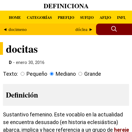
DEFINICIONA
HOME
CATEGORÍAS
PREFIJO
SUFIJO
AFIJO
INFIJO
◄ docimeno
dóclea ►
docitas
D
- enero 30, 2016
Texto:
Pequeño
Mediano
Grande
Definición
Sustantivo femenino. Este vocablo en la actualidad
se encuentra desusado (en historia eclesiástica)
abarca, implica y hace referencia a un grupo de
hereje