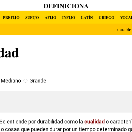
DEFINICIONA
PREFIJO
SUFIJO
AFIJO
INFIJO
LATÍN
GRIEGO
VOCA
durabl
idad
Mediano
Grande
Se entiende por durabilidad como la
cualidad
o caracterí
s o cosas que pueden durar por un tiempo determinado q