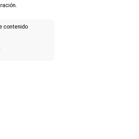
ración.
e contenido
a