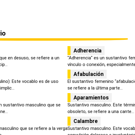
io
Adherencia
que en desuso, se refiere a un
"Adherencia" es un sustantivo fe
ip...
vínculo o conexión, especialmente 
Afabulación
lino): Este vocablo es de uso
El sustantivo femenino "afabulació
mplic...
se refiere a la última parte...
Aparamientos
un sustantivo masculino que se
Sustantivo masculino. Este términ
ne...
obsoleto, se refiere a una cante...
Calambre
asculino que se refiere a la verga
Sustantivo masculino. Este vocabu
...
convulsión dolorosa e involuntaria.