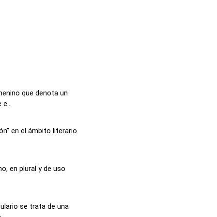
menino que denota un
e...
n" en el ámbito literario
o, en plural y de uso
lario se trata de una
..