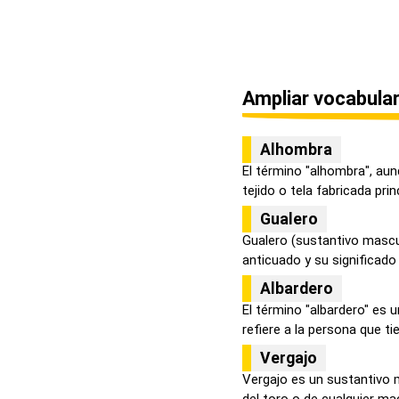
Ampliar vocabular
Alhombra
El término "alhombra", aun
tejido o tela fabricada princ
Gualero
Gualero (sustantivo mascu
anticuado y su significado i
Albardero
El término "albardero" es 
refiere a la persona que tie
Vergajo
Vergajo es un sustantivo m
del toro o de cualquier mac