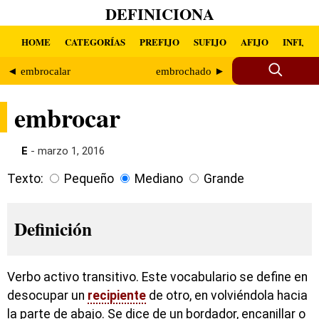
DEFINICIONA
HOME
CATEGORÍAS
PREFIJO
SUFIJO
AFIJO
INFIJO
◄ embrocalar
embrochado ►
embrocar
E
- marzo 1, 2016
Texto:
Pequeño
Mediano
Grande
Definición
Verbo activo transitivo. Este vocabulario se define en
desocupar un
recipiente
de otro, en volviéndola hacia
la parte de abajo. Se dice de un bordador, encanillar o