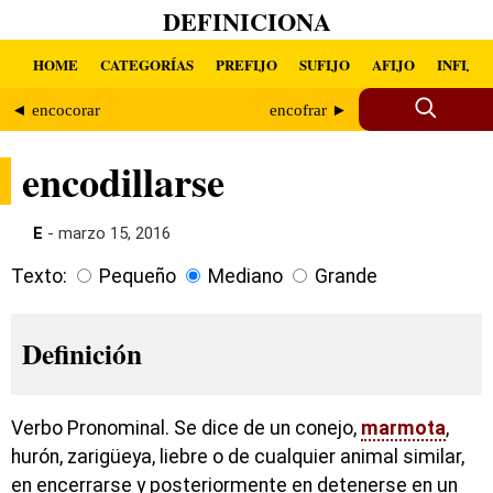
DEFINICIONA
HOME
CATEGORÍAS
PREFIJO
SUFIJO
AFIJO
INFIJO
◄ encocorar
encofrar ►
encodillarse
E
- marzo 15, 2016
Texto:
Pequeño
Mediano
Grande
Definición
Verbo Pronominal. Se dice de un conejo,
marmota
,
hurón, zarigüeya, liebre o de cualquier animal similar,
en encerrarse y posteriormente en detenerse en un