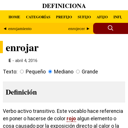
DEFINICIONA
HOME
CATEGORÍAS
PREFIJO
SUFIJO
AFIJO
INFIJO
◄ enrojamiento
enrojecer ►
enrojar
E
- abril 4, 2016
Texto:
Pequeño
Mediano
Grande
Definición
Verbo activo transitivo. Este vocablo hace referencia
en poner o hacerse de color
rojo
algun elemento o
cosa causado por la exposición directo al calor o la