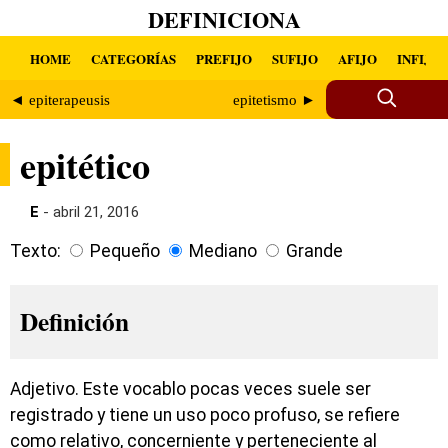
DEFINICIONA
HOME
CATEGORÍAS
PREFIJO
SUFIJO
AFIJO
INFIJO
◄ epiterapeusis
epitetismo ►
epitético
E
- abril 21, 2016
Texto:
Pequeño
Mediano
Grande
Definición
Adjetivo. Este vocablo pocas veces suele ser
registrado y tiene un uso poco profuso, se refiere
como relativo, concerniente y perteneciente al