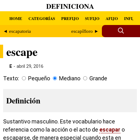
DEFINICIONA
HOME
CATEGORÍAS
PREFIJO
SUFIJO
AFIJO
INFIJO
◄ escapatoria
escapífloro ►
escape
E
- abril 29, 2016
Texto:
Pequeño
Mediano
Grande
Definición
Sustantivo masculino. Este vocabulario hace
referencia como la acción o el acto de
escapar
o
escaparse, de manera especial cuando esta en