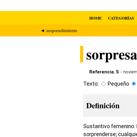
HOME
CATEGORÍAS
◄ sorprendimiento
sorpres
Referencia
,
S
- noviem
Texto:
Pequeño
Definición
Sustantivo femenino. 
sorprenderse; cualqui