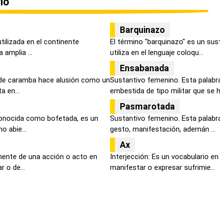
io
Barquinazo
utilizada en el continente
El término "barquinazo" es un su
amplia ...
utiliza en el lenguaje coloqu...
Ensabanada
ón de caramba hace alusión como un
Sustantivo femenino. Esta palabra
 en...
embestida de tipo militar que se ha
Pasmarotada
onocida como bofetada, es un
Sustantivo femenino. Esta palabra
o abie...
gesto, manifestación, ademán ...
Ax
lmente de una acción o acto en
Interjección: Es un vocabulario en
r o de...
manifestar o expresar sufrimie...