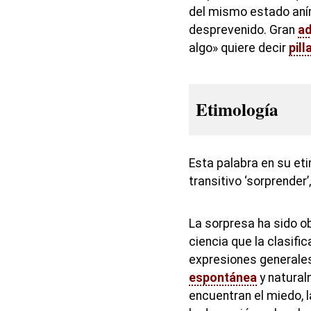
del mismo estado aním
desprevenido. Gran
ad
algo» quiere decir
pill
Etimología
Esta palabra en su eti
transitivo ‘sorprender’
La sorpresa ha sido ob
ciencia que la clasifi
expresiones generales
espontánea
y natural
encuentran el miedo, la