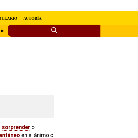
BULARIO
AUTORÍA
a ►
e
sorprender
o
tantáneo
en el ánimo o