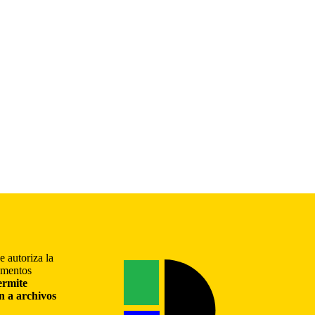
e autoriza la
gmentos
ermite
ón a archivos