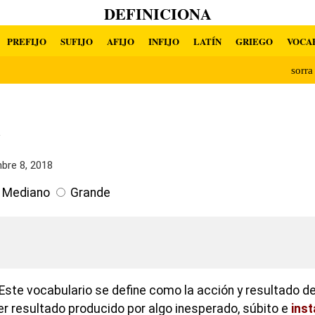
DEFINICIONA
PREFIJO
SUFIJO
AFIJO
INFIJO
LATÍN
GRIEGO
VOCA
sorr
a
bre 8, 2018
Mediano
Grande
Este vocabulario se define como la acción y resultado d
er resultado producido por algo inesperado, súbito e
ins