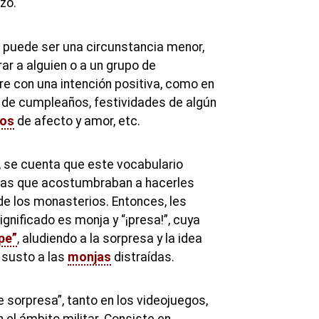
azo.
 puede ser una circunstancia menor,
r a alguien o a un grupo de
re con una intención positiva, como en
s de cumpleaños, festividades de algún
nos
de afecto y amor, etc.
a, se cuenta que este vocabulario
nas que acostumbraban a hacerles
e los monasterios. Entonces, les
significado es monja y “¡presa!”, cuya
pe”
, aludiendo a la sorpresa y la idea
 susto a las
monjas
distraídas.
 sorpresa”, tanto en los videojuegos,
n el ámbito militar. Consiste en