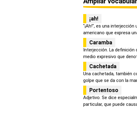
Ampliar vocabular
¡ah!
"¡Ah!", es una interjección 
americano que expresa una 
Caramba
Interjección. La definici
medio expresivo que denota
Cachetada
Una cachetada, también c
golpe que se da con la man
Portentoso
Adjetivo. Se dice especia
particular, que puede causa