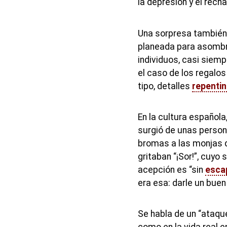
la depresión y el rech
Una sorpresa también
planeada para asombra
individuos, casi siemp
el caso de los regalo
tipo, detalles
repenti
En la cultura español
surgió de unas perso
bromas a las monjas d
gritaban “¡Sor!”, cuyo 
acepción es “sin
esca
era esa: darle un buen
Se habla de un “ataque
como en la vida real e