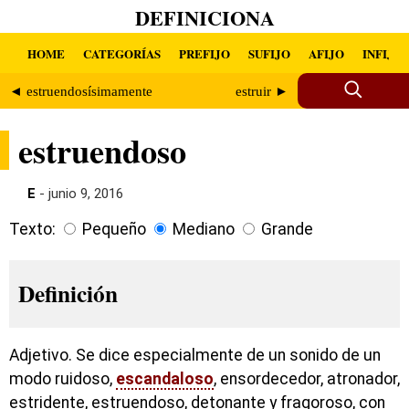
DEFINICIONA
HOME
CATEGORÍAS
PREFIJO
SUFIJO
AFIJO
INFIJO
◄ estruendosísimamente
estruir ►
estruendoso
E
- junio 9, 2016
Texto:
Pequeño
Mediano
Grande
Definición
Adjetivo. Se dice especialmente de un sonido de un
modo ruidoso,
escandaloso
, ensordecedor, atronador,
estridente, estruendoso, detonante y fragoroso, con