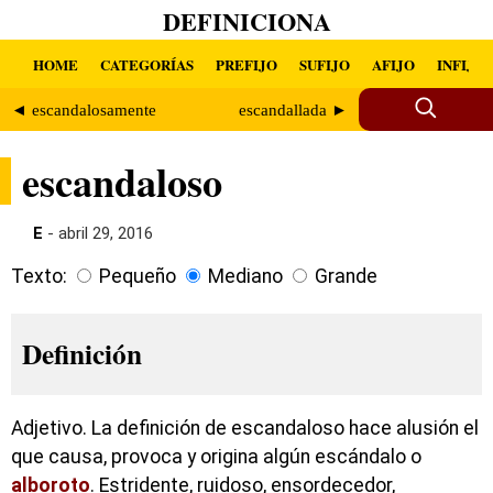
DEFINICIONA
HOME
CATEGORÍAS
PREFIJO
SUFIJO
AFIJO
INFIJO
◄ escandalosamente
escandallada ►
escandaloso
E
- abril 29, 2016
Texto:
Pequeño
Mediano
Grande
Definición
Adjetivo. La definición de escandaloso hace alusión el
que causa, provoca y origina algún escándalo o
alboroto
. Estridente, ruidoso, ensordecedor,