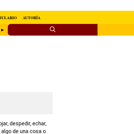
BULARIO
AUTORÍA
a ►
rojar, despedir, echar,
n algo de una cosa o