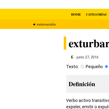
HOME
CATEGORÍAS
◄ extroversión
exturba
E
- junio 27, 2016
Texto:
Pequeño
Definición
Verbo activo transitiv
expeler, emitir o expu