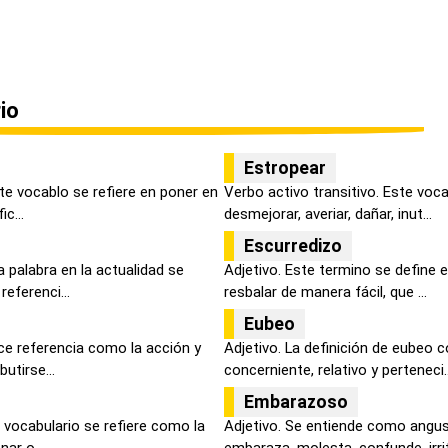
io
Estropear
ste vocablo se refiere en poner en
Verbo activo transitivo. Este voc
c...
desmejorar, averiar, dañar, inut...
Escurredizo
 palabra en la actualidad se
Adjetivo. Este termino se define 
eferenci...
resbalar de manera fácil, que ...
Eubeo
ce referencia como la acción y
Adjetivo. La definición de eubeo c
utirse...
concerniente, relativo y perteneci..
Embarazoso
 vocabulario se refiere como la
Adjetivo. Se entiende como angus
ar o ...
embaraza, molesta, confunde, irrit.