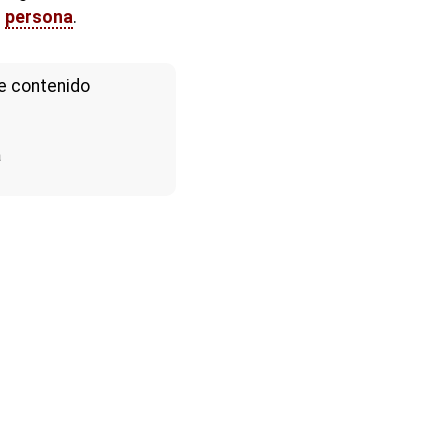
a
persona
.
e contenido
a