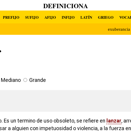
DEFINICIONA
PREFIJO
SUFIJO
AFIJO
INFIJO
LATÍN
GRIEGO
VOCA
exuberanci
r
Mediano
Grande
o. Es un termino de uso obsoleto, se refiere en
lanzar
, ar
lsar a alguien con impetuosidad o violencia, a la fuerza e