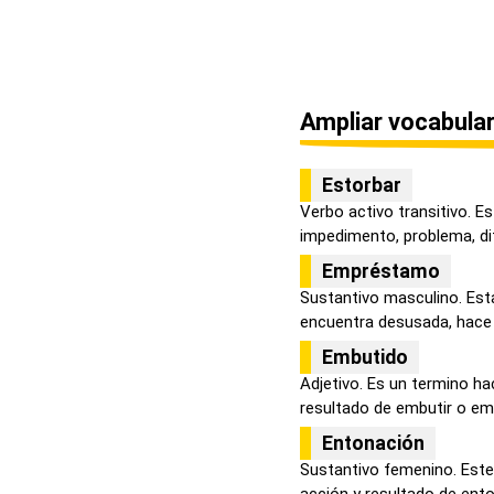
Ampliar vocabular
Estorbar
Verbo activo transitivo. E
impedimento, problema, difi
Empréstamo
Sustantivo masculino. Esta
encuentra desusada, hace r
Embutido
Adjetivo. Es un termino ha
resultado de embutir o emb
Entonación
Sustantivo femenino. Este
acción y resultado de enton