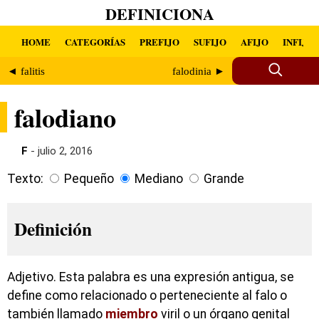
DEFINICIONA
HOME
CATEGORÍAS
PREFIJO
SUFIJO
AFIJO
INFIJO
◄ falitis
falodinia ►
falodiano
F
- julio 2, 2016
Texto:
Pequeño
Mediano
Grande
Definición
Adjetivo. Esta palabra es una expresión antigua, se
define como relacionado o perteneciente al falo o
también llamado
miembro
viril o un órgano genital