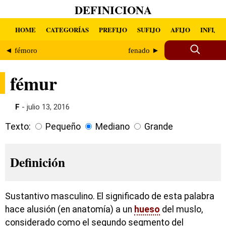
DEFINICIONA
HOME
CATEGORÍAS
PREFIJO
SUFIJO
AFIJO
INFIJO
◄ fémoro
fenado ►
fémur
F
- julio 13, 2016
Texto:
Pequeño
Mediano
Grande
Definición
Sustantivo masculino. El significado de esta palabra
hace alusión (en anatomía) a un
hueso
del muslo,
considerado como el segundo segmento del