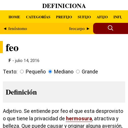
DEFINICIONA
HOME
CATEGORÍAS
PREFIJO
SUFIJO
AFIJO
INFIJO
◄ fenóstomo
feocarpo ►
feo
F
- julio 14, 2016
Texto:
Pequeño
Mediano
Grande
Definición
Adjetivo. Se entiende por feo el que esta desprovisto
o que tiene la privacidad de
hermosura
, atractiva y
belleza. Que puede causar y originar alguna aversión,