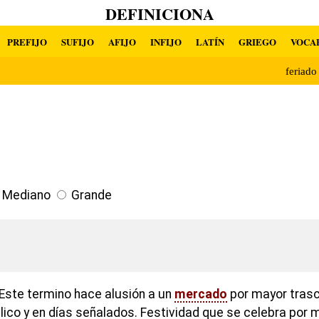
DEFINICIONA
PREFIJO
SUFIJO
AFIJO
INFIJO
LATÍN
GRIEGO
VOCA
feriad
Mediano
Grande
Este termino hace alusión a un
mercado
por mayor trasc
lico y en días señalados. Festividad que se celebra por 