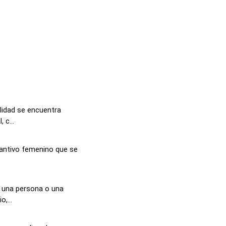
alidad se encuentra
 c...
stantivo femenino que se
 una persona o una
,...