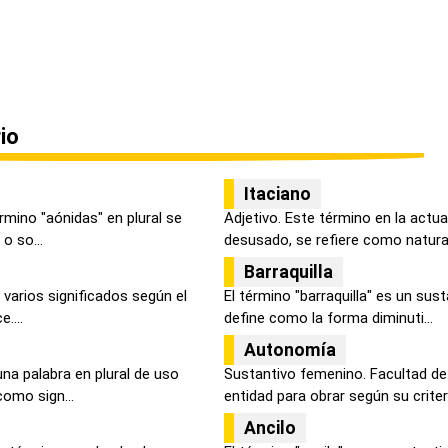
io
Itaciano
rmino "aónidas" en plural se
Adjetivo. Este término en la actu
o so...
desusado, se refiere como natural,
Barraquilla
 varios significados según el
El término "barraquilla" es un su
....
define como la forma diminuti...
Autonomía
na palabra en plural de uso
Sustantivo femenino. Facultad de
como sign...
entidad para obrar según su criterio
Ancilo