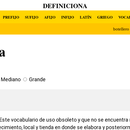
DEFINICIONA
PREFIJO
SUFIJO
AFIJO
INFIJO
LATÍN
GRIEGO
VOCA
boteller
ía
Mediano
Grande
Este vocabulario de uso obsoleto y que no se encuentra r
ecimiento, local y tienda en donde se elabora y posterio