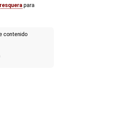
fresquera
para
e contenido
a