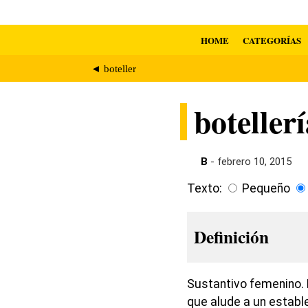
HOME
CATEGORÍAS
◄ boteller
boteller
B
- febrero 10, 2015
Texto:
Pequeño
Definición
Sustantivo femenino. 
que alude a un establ