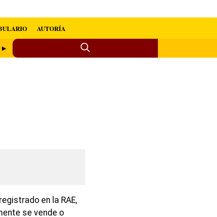
BULARIO
AUTORÍA
o ►
egistrado en la RAE,
rmente se vende o