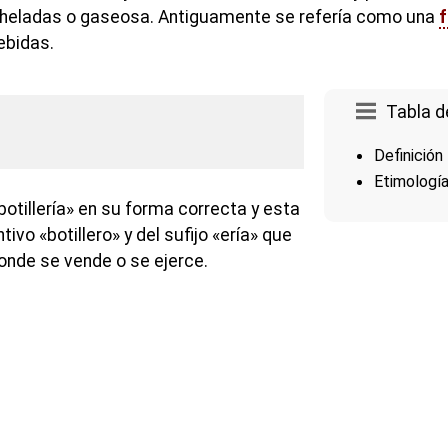
 heladas o gaseosa. Antiguamente se refería como una
ebidas.
Tabla d
Definición
Etimologí
botillería» en su forma correcta y esta
vo «botillero» y del sufijo «ería» que
donde se vende o se ejerce.