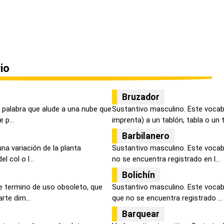
io
Bruzador
 palabra que alude a una nube que
Sustantivo masculino. Este vocabl
 p...
imprenta) a un tablón, tabla o un t.
Barbilanero
na variación de la planta
Sustantivo masculino. Este vocab
l col o l...
no se encuentra registrado en l...
Bolichín
e termino de uso obsoleto, que
Sustantivo masculino. Este vocab
rte dim...
que no se encuentra registrado ...
Barquear