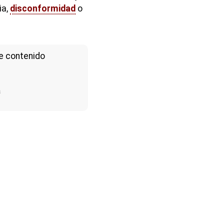
ia,
disconformidad
o
e contenido
a