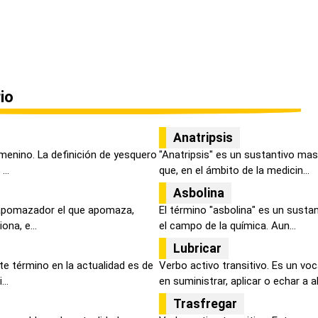
io
Anatripsis
menino. La definición de yesquero
"Anatripsis" es un sustantivo ma
...
que, en el ámbito de la medicin...
Asbolina
 apomazador el que apomaza,
El término "asbolina" es un susta
ona, e...
el campo de la química. Aun...
Lubricar
ste término en la actualidad es de
Verbo activo transitivo. Es un voc
..
en suministrar, aplicar o echar a al.
Trasfregar