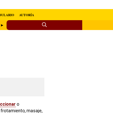
BULARIO
AUTORÍA
o ►
iccionar
o
e, frotamiento, masaje,