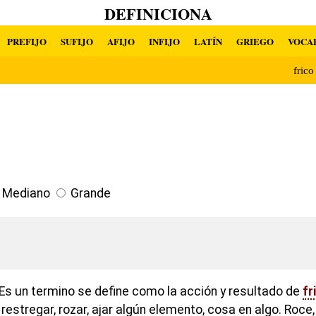
DEFINICIONA
PREFIJO
SUFIJO
AFIJO
INFIJO
LATÍN
GRIEGO
VOCA
fric
Mediano
Grande
Es un termino se define como la acción y resultado de
fr
, restregar, rozar, ajar algún elemento, cosa en algo. Roc