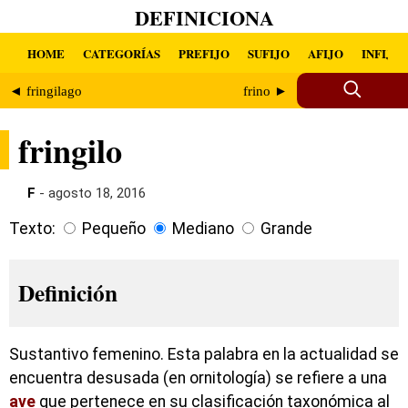
DEFINICIONA
HOME
CATEGORÍAS
PREFIJO
SUFIJO
AFIJO
INFIJO
◄ fringilago
frino ►
fringilo
F
- agosto 18, 2016
Texto:
Pequeño
Mediano
Grande
Definición
Sustantivo femenino. Esta palabra en la actualidad se
encuentra desusada (en ornitología) se refiere a una
ave
que pertenece en su clasificación taxonómica al