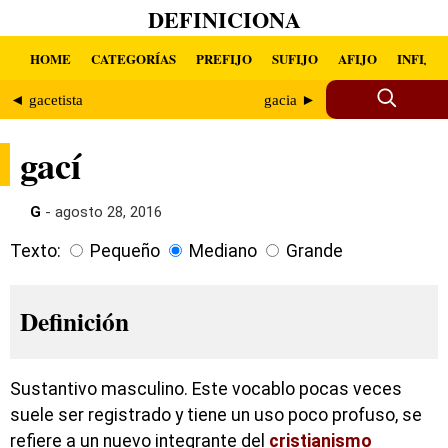
DEFINICIONA
HOME
CATEGORÍAS
PREFIJO
SUFIJO
AFIJO
INFIJO
◄ gacetista
gacia ►
gací
G
- agosto 28, 2016
Texto:
Pequeño
Mediano
Grande
Definición
Sustantivo masculino. Este vocablo pocas veces
suele ser registrado y tiene un uso poco profuso, se
refiere a un nuevo integrante del
cristianismo