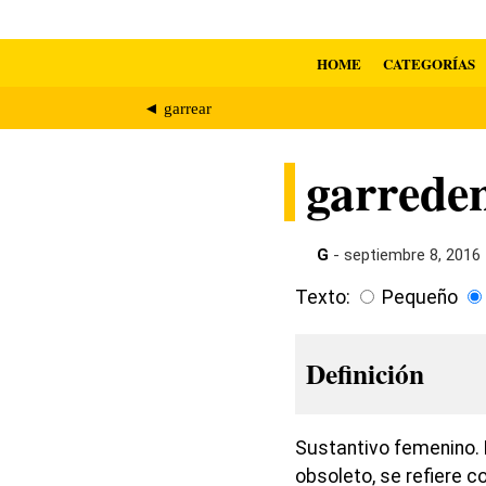
HOME
CATEGORÍAS
◄ garrear
garrede
G
- septiembre 8, 2016
Texto:
Pequeño
Definición
Sustantivo femenino. 
obsoleto, se refiere c