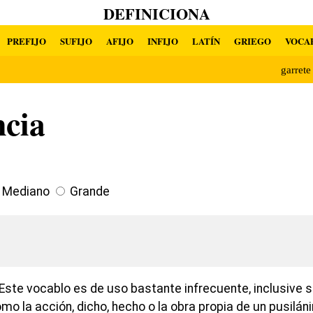
DEFINICIONA
PREFIJO
SUFIJO
AFIJO
INFIJO
LATÍN
GRIEGO
VOCA
garret
ncia
Mediano
Grande
Este vocablo es de uso bastante infrecuente, inclusive s
omo la acción, dicho, hecho o la obra propia de un pusilán