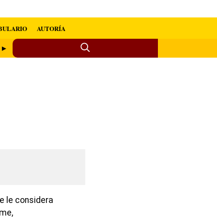
BULARIO
AUTORÍA
e ►
e le considera
ime,