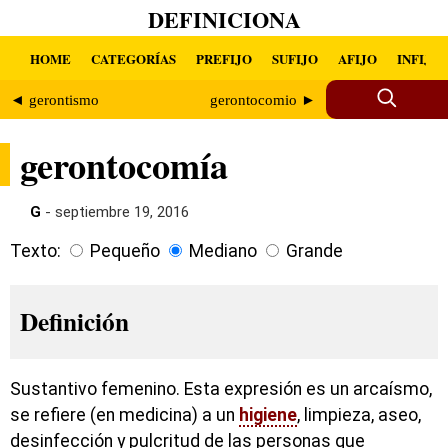
DEFINICIONA
HOME
CATEGORÍAS
PREFIJO
SUFIJO
AFIJO
INFIJO
◄ gerontismo
gerontocomio ►
gerontocomía
G
- septiembre 19, 2016
Texto:
Pequeño
Mediano
Grande
Definición
Sustantivo femenino. Esta expresión es un arcaísmo,
se refiere (en medicina) a un
higiene
, limpieza, aseo,
desinfección y pulcritud de las personas que