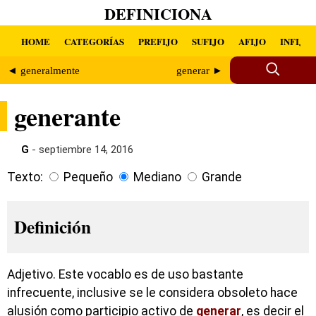
DEFINICIONA
HOME
CATEGORÍAS
PREFIJO
SUFIJO
AFIJO
INFIJO
◄ generalmente
generar ►
generante
G
- septiembre 14, 2016
Texto:
Pequeño
Mediano
Grande
Definición
Adjetivo. Este vocablo es de uso bastante
infrecuente, inclusive se le considera obsoleto hace
alusión como participio activo de
generar
, es decir el