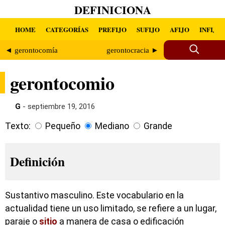
DEFINICIONA
HOME
CATEGORÍAS
PREFIJO
SUFIJO
AFIJO
INFIJO
◄ gerontocomía
gerontocracia ►
gerontocomio
G
- septiembre 19, 2016
Texto:
Pequeño
Mediano
Grande
Definición
Sustantivo masculino. Este vocabulario en la
actualidad tiene un uso limitado, se refiere a un lugar,
paraje o
sitio
a manera de casa o edificación