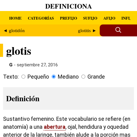
DEFINICIONA
HOME
CATEGORÍAS
PREFIJO
SUFIJO
AFIJO
INFIJO
◄ glotidón
glotitis ►
glotis
G
- septiembre 27, 2016
Texto:
Pequeño
Mediano
Grande
Definición
Sustantivo femenino. Este vocabulario se refiere (en
anatomía) a una
abertura
, ojal, hendidura y oquedad
anterior de la laringe, también alude a la porción mas