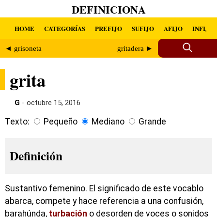
DEFINICIONA
HOME
CATEGORÍAS
PREFIJO
SUFIJO
AFIJO
INFIJO
◄ grisoneta
gritadera ►
grita
G
- octubre 15, 2016
Texto:
Pequeño
Mediano
Grande
Definición
Sustantivo femenino. El significado de este vocablo
abarca, compete y hace referencia a una confusión,
barahúnda,
turbación
o desorden de voces o sonidos