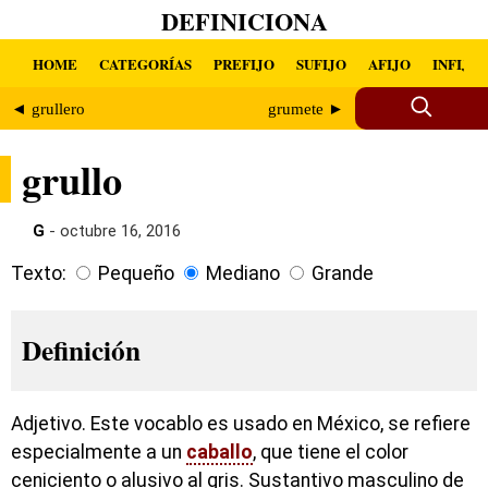
DEFINICIONA
HOME
CATEGORÍAS
PREFIJO
SUFIJO
AFIJO
INFIJO
◄ grullero
grumete ►
grullo
G
- octubre 16, 2016
Texto:
Pequeño
Mediano
Grande
Definición
Adjetivo. Este vocablo es usado en México, se refiere
especialmente a un
caballo
, que tiene el color
ceniciento o alusivo al gris. Sustantivo masculino de