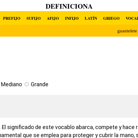
DEFINICIONA
PREFIJO
SUFIJO
AFIJO
INFIJO
LATÍN
GRIEGO
VOCA
guantelet
Mediano
Grande
 El significado de este vocablo abarca, compete y hace r
amental que se emplea para proteger y cubrir la mano, 