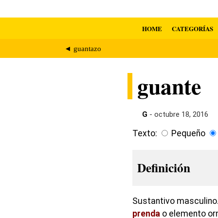
HOME
CATEGORÍAS
◄ guantazo
guante
G
- octubre 18, 2016
Texto:
Pequeño
Definición
Sustantivo masculino.
prenda
o elemento orn