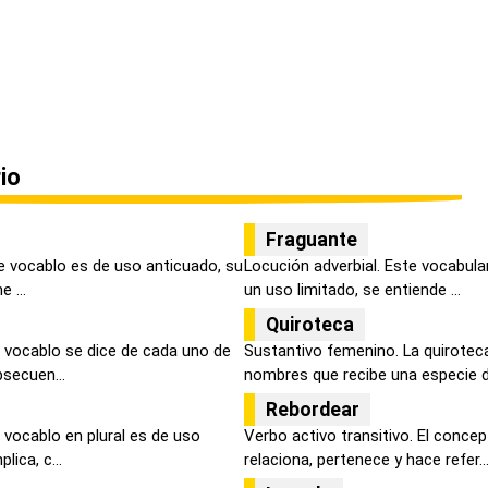
io
Fraguante
e vocablo es de uso anticuado, su
Locución adverbial. Este vocabular
 ...
un uso limitado, se entiende ...
Quiroteca
 vocablo se dice de cada uno de
Sustantivo femenino. La quirotec
secuen...
nombres que recibe una especie de
Rebordear
 vocablo en plural es de uso
Verbo activo transitivo. El conce
lica, c...
relaciona, pertenece y hace refer..