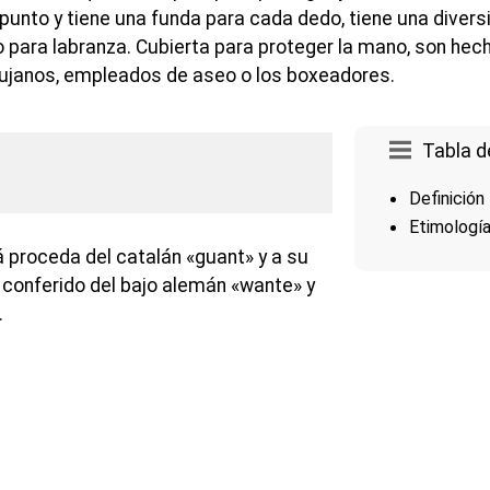
e punto y tiene una funda para cada dedo, tiene una dive
 o para labranza. Cubierta para proteger la mano, son hec
irujanos, empleados de aseo o los boxeadores.
Tabla d
Definición
Etimologí
á proceda del catalán «guant» y a su
 conferido del bajo alemán «wante» y
.