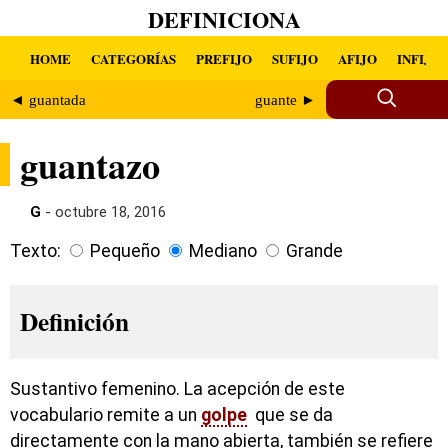
DEFINICIONA
HOME
CATEGORÍAS
PREFIJO
SUFIJO
AFIJO
INFIJO
◄ guantada
guante ►
guantazo
G
- octubre 18, 2016
Texto:
Pequeño
Mediano
Grande
Definición
Sustantivo femenino. La acepción de este
vocabulario remite a un
golpe
que se da
directamente con la mano abierta, también se refiere