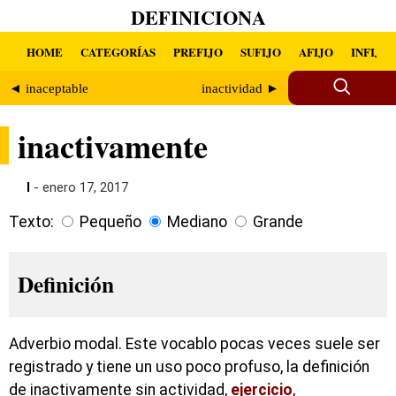
DEFINICIONA
HOME
CATEGORÍAS
PREFIJO
SUFIJO
AFIJO
INFIJO
◄ inaceptable
inactividad ►
inactivamente
I
- enero 17, 2017
Texto:
Pequeño
Mediano
Grande
Definición
Adverbio modal. Este vocablo pocas veces suele ser
registrado y tiene un uso poco profuso, la definición
de inactivamente sin actividad,
ejercicio
,