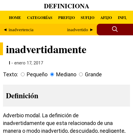
DEFINICIONA
HOME
CATEGORÍAS
PREFIJO
SUFIJO
AFIJO
INFIJO
◄ inadvertencia
inadvertido ►
inadvertidamente
I
- enero 17, 2017
Texto:
Pequeño
Mediano
Grande
Definición
Adverbio modal. La definición de
inadvertidamente que esta relacionado de una
manera o modo inadvertido, descuidado, negligente,