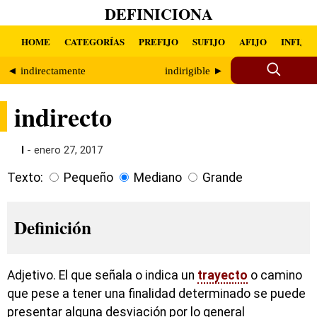
DEFINICIONA
HOME
CATEGORÍAS
PREFIJO
SUFIJO
AFIJO
INFIJO
◄ indirectamente
indirigible ►
indirecto
I
- enero 27, 2017
Texto:
Pequeño
Mediano
Grande
Definición
Adjetivo. El que señala o indica un
trayecto
o camino
que pese a tener una finalidad determinado se puede
presentar alguna desviación por lo general