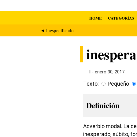
HOME
CATEGORÍAS
◄ inespecificado
inesper
I
- enero 30, 2017
Texto:
Pequeño
Definición
Adverbio modal. La d
inesperado, súbito, fo