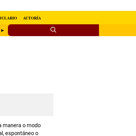
BULARIO
AUTORÍA
o ►
na manera o modo
al, espontáneo o