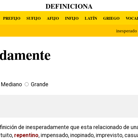
DEFINICIONA
PREFIJO
SUFIJO
AFIJO
INFIJO
LATÍN
GRIEGO
VOCA
inesperad
adamente
Mediano
Grande
efinición de inesperadamente que esta relacionado de u
rtuito,
repentino
, impensado, inopinado, imprevisto, casu