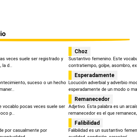
io
Choz
as veces suele ser registrado y
Sustantivo femenino. Este vocabul
la d...
contratiempo, golpe, asombro, ext
Esperadamente
contecimiento, suceso o un hecho
Locución adverbial y adverbio mod
maner...
esperadamente de un modo o mane
Remanecedor
e vocablo pocas veces suele ser
Adjetivo. Esta palabra es un arca
oco p...
remanecedor es el que remanece, 
Falibilidad
de por casualmente por
Falibilidad es un sustantivo femen
ventualidad, ...
cualidad, condición, caracterí...