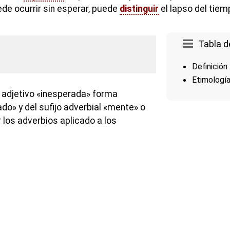
e ocurrir sin esperar, puede
distinguir
el lapso del tiem
Tabla d
Definición
Etimologí
 adjetivo «inesperada» forma
do» y del sufijo adverbial «mente» o
 los adverbios aplicado a los