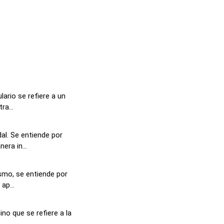
ario se refiere a un
ra...
al. Se entiende por
ra in...
ísmo, se entiende por
ap...
ino que se refiere a la