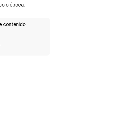
po o época.
e contenido
a